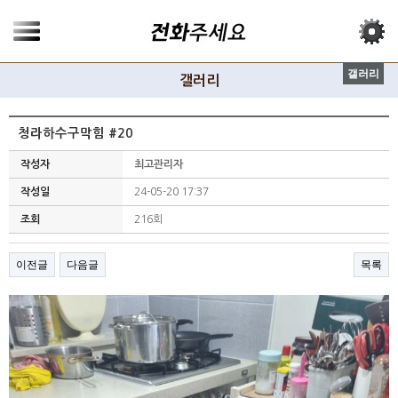
갤러리
갤러리
청라하수구막힘 #20
작성자
최고관리자
작성일
24-05-20 17:37
조회
216회
이전글
다음글
목록