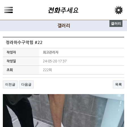
갤러리
갤러리
청라하수구막힘 #22
작성자
최고관리자
작성일
24-05-20 17:37
조회
222회
이전글
다음글
목록