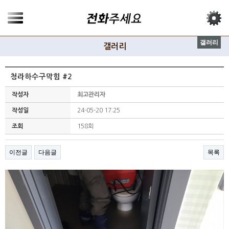
갤러리
갤러리
청라하수구막힘 #2
작성자
최고관리자
작성일
24-05-20 17:25
조회
158회
이전글
다음글
목록